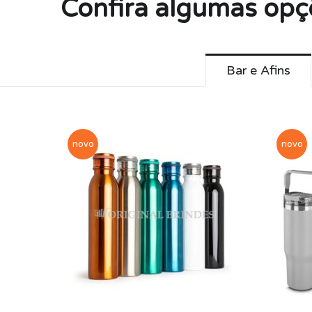
Confira algumas opç
Bar e Afins
novo
novo