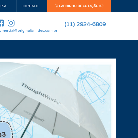
ESA
CONTATO
CARRINHO DE COTAÇÃO (0)
(11) 2924-6809
omercial@originalbrindes.com.br