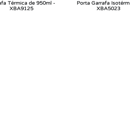
afa Térmica de 950ml -
Porta Garrafa Isotérm
XBA9125
XBA5023