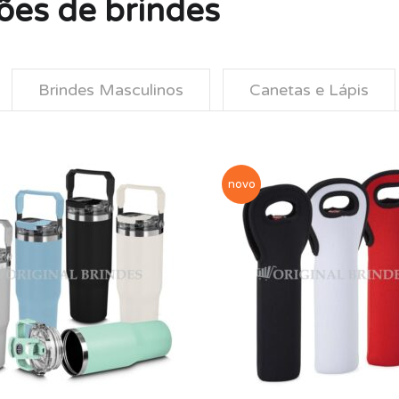
ões de brindes
Brindes Masculinos
Canetas e Lápis
novo