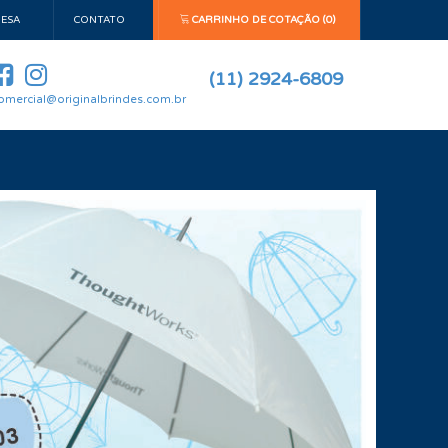
ESA
CONTATO
CARRINHO DE COTAÇÃO (0)
(11) 2924-6809
omercial@originalbrindes.com.br