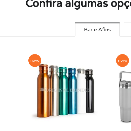
Confira algumas opç
Bar e Afins
novo
novo