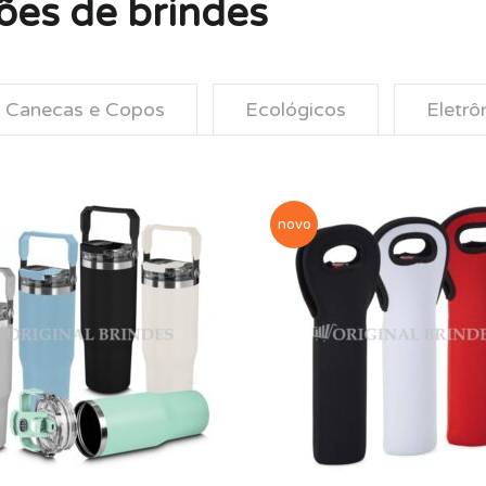
ões de brindes
Canecas e Copos
Ecológicos
Eletrô
novo