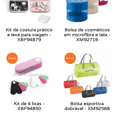
Kit de costura prático
Bolsa de cosméticos
e leve para viagem -
em microfibra e tela -
XBF94879
XM92716
novo
novo
Kit de 4 lixas -
Bolsa esportiva
XBF94850
dobrável - XM92568