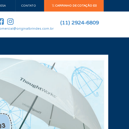
ESA
CONTATO
CARRINHO DE COTAÇÃO (0)
(11) 2924-6809
omercial@originalbrindes.com.br