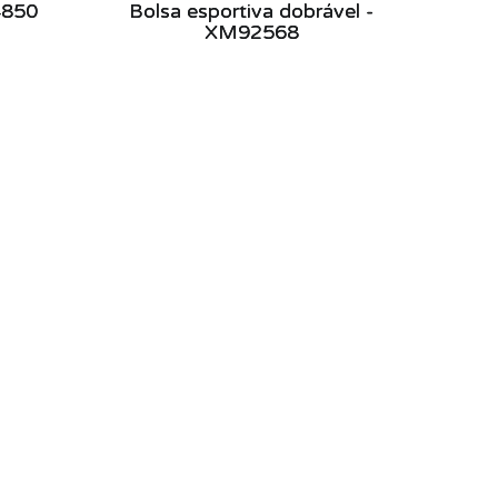
4850
Bolsa esportiva dobrável -
XM92568