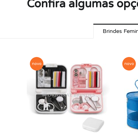
Confira algumas opç
Brindes Femi
novo
novo