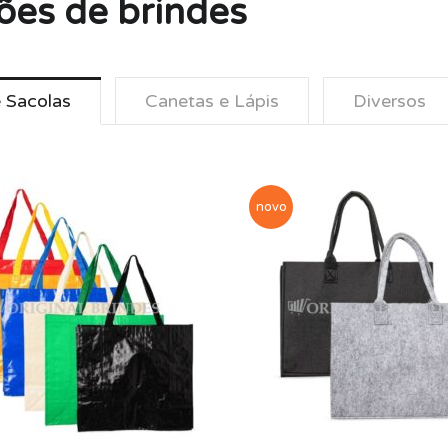
ões de brindes
e Sacolas
Canetas e Lápis
Diversos
novo