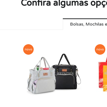
Confira algumas opç
Bolsas, Mochilas 
novo
novo