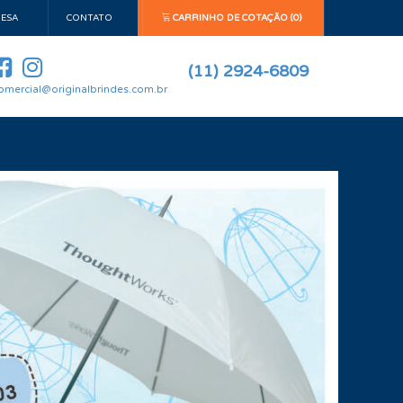
ESA
CONTATO
CARRINHO DE COTAÇÃO (0)
(11) 2924-6809
omercial@originalbrindes.com.br