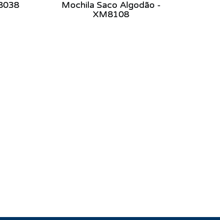
M8038
Mochila Saco Algodão -
XM8108