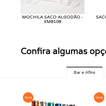
MOCHILA SACO ALGODÃO -
SAC
XM8108
Confira algumas opç
Bar e Afins
novo
novo