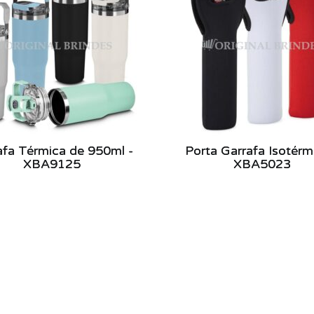
afa Térmica de 950ml -
Porta Garrafa Isotérm
XBA9125
XBA5023