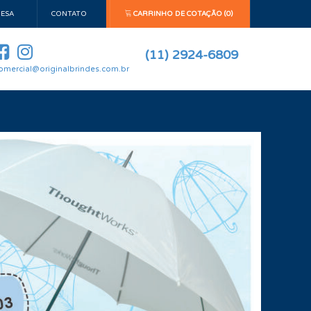
ESA
CONTATO
CARRINHO DE COTAÇÃO (0)
(11) 2924-6809
omercial@originalbrindes.com.br