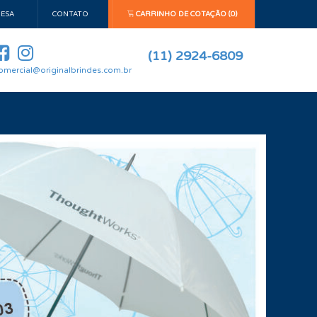
ESA
CONTATO
CARRINHO DE COTAÇÃO (0)
(11) 2924-6809
omercial@originalbrindes.com.br