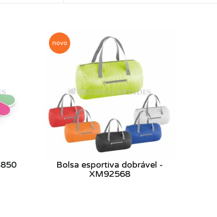
novo
4850
Bolsa esportiva dobrável -
XM92568