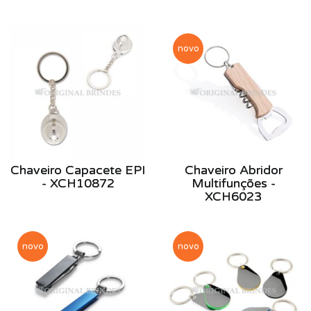
novo
Chaveiro Capacete EPI
Chaveiro Abridor
- XCH10872
Multifunções -
XCH6023
novo
novo