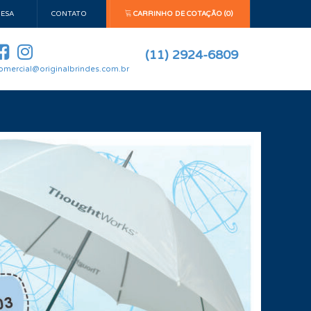
ESA
CONTATO
CARRINHO DE COTAÇÃO (0)
(11) 2924-6809
omercial@originalbrindes.com.br