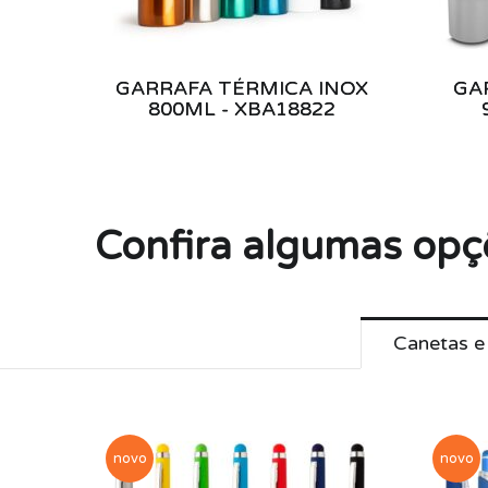
GARRAFA TÉRMICA INOX
GA
800ML - XBA18822
Confira algumas opç
Canetas e
novo
novo