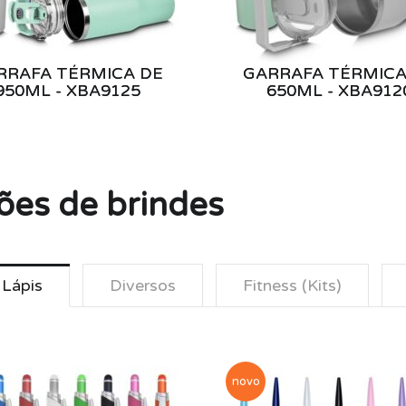
RRAFA TÉRMICA DE
GARRAFA TÉRMICA
950ML - XBA9125
650ML - XBA912
ões de brindes
 Lápis
Diversos
Fitness (Kits)
novo