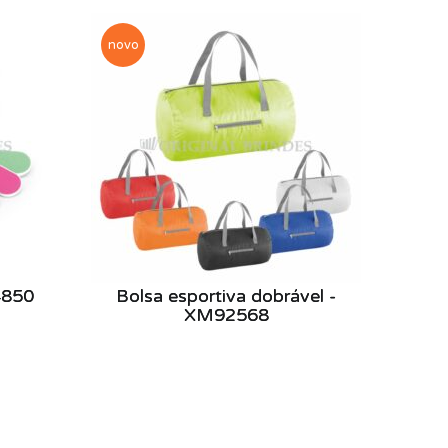
novo
4850
Bolsa esportiva dobrável -
XM92568