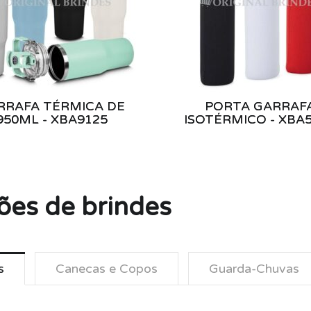
RRAFA TÉRMICA DE
PORTA GARRAF
950ML - XBA9125
ISOTÉRMICO - XBA
ões de brindes
s
Canecas e Copos
Guarda-Chuvas