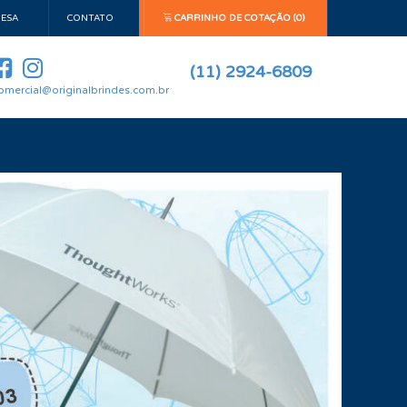
ESA
CONTATO
CARRINHO DE COTAÇÃO (0)
(11) 2924-6809
omercial@originalbrindes.com.br