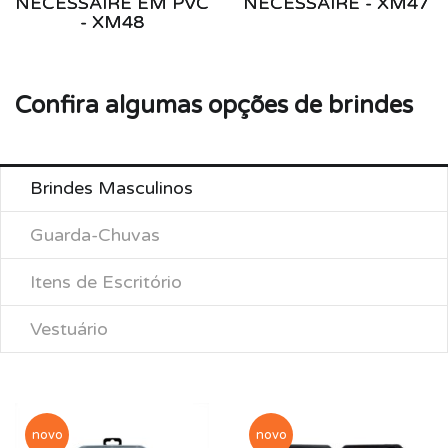
NECESSAIRE EM PVC
NECESSAIRE - XM47
- XM48
Confira algumas opções de brindes
Brindes Masculinos
Guarda-Chuvas
Itens de Escritório
Vestuário
novo
novo