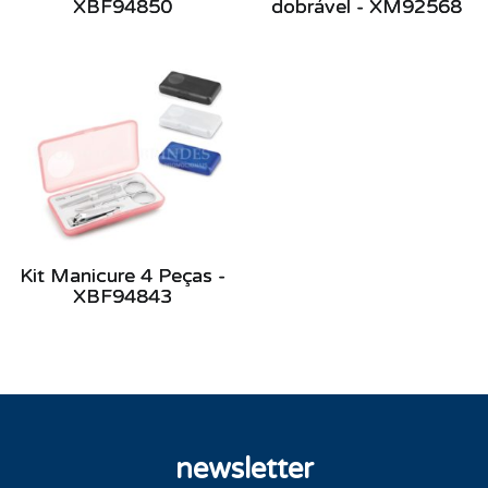
XBF94850
dobrável - XM92568
Kit Manicure 4 Peças -
XBF94843
newsletter