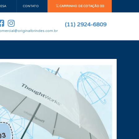
ESA
CONTATO
CARRINHO DE COTAÇÃO (0)
(11) 2924-6809
omercial@originalbrindes.com.br