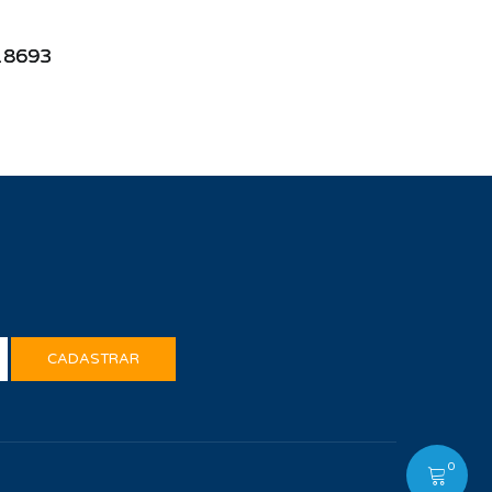
18693
0