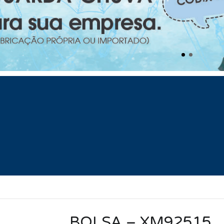
BOLSA – XM92515