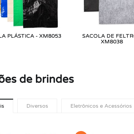
A PLÁSTICA - XM8053
SACOLA DE FELTR
XM8038
ões de brindes
is
Diversos
Eletrônicos e Acessórios