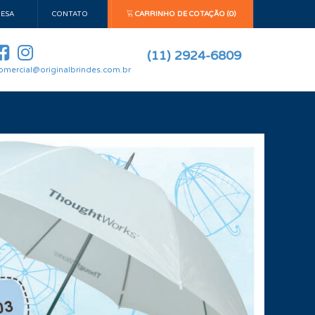
ESA
CONTATO
CARRINHO DE COTAÇÃO (0)
(11) 2924-6809
omercial@originalbrindes.com.br