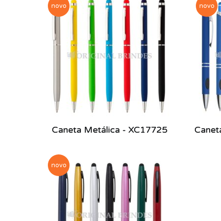
novo
novo
Caneta Metálica - XC17725
Canet
novo