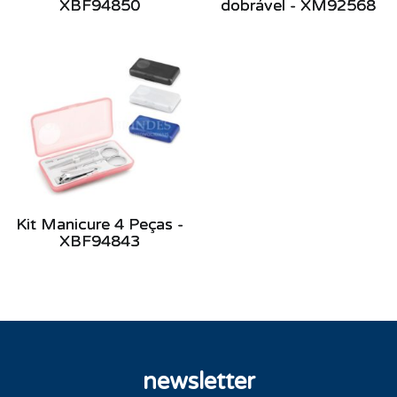
XBF94850
dobrável - XM92568
Kit Manicure 4 Peças -
XBF94843
newsletter