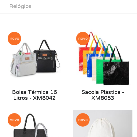
Relógios
novo
novo
Bolsa Térmica 16
Sacola Plástica -
Litros - XM8042
XM8053
novo
novo